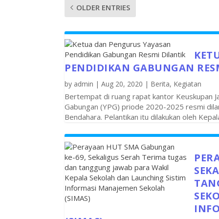
OLDER ENTRIES
KET
PENDIDIKAN GABUNGAN RESM
by
admin
|
Aug 20, 2020
|
Berita
,
Kegiatan
Bertempat di ruang rapat kantor Keuskupan 
Gabungan (YPG) priode 2020-2025 resmi dilanti
Bendahara. Pelantikan itu dilakukan oleh Kepa
PER
SEKA
TAN
SEK
INF