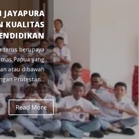
 JAYAPURA
 KUALITAS
ENDIDIKAN
a terus berupaya
 emas Papua yang
stan atau dibawah
gan Protestan...
Read More