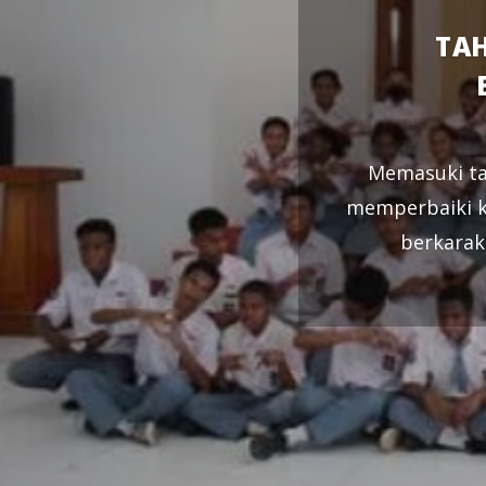
TA
Memasuki ta
memperbaiki k
berkarak