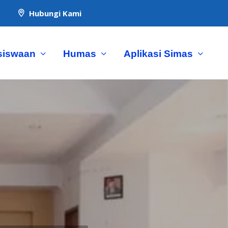
Hubungi Kami

siswaan
Humas
Aplikasi Simas