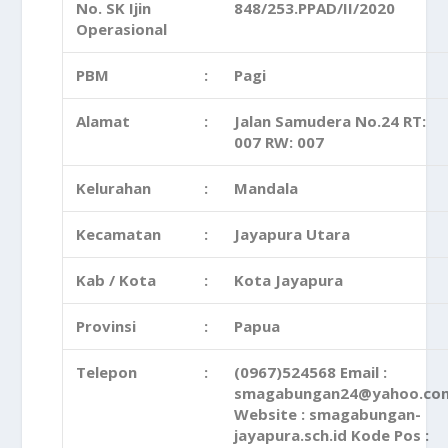
No. SK Ijin
848/253.PPAD/II/2020
Operasional
PBM
:
Pagi
Alamat
:
Jalan Samudera No.24 RT:
007 RW: 007
Kelurahan
:
Mandala
Kecamatan
:
Jayapura Utara
Kab / Kota
:
Kota Jayapura
Provinsi
:
Papua
Telepon
:
(0967)524568 Email :
smagabungan24@yahoo.co
Website : smagabungan-
jayapura.sch.id Kode Pos :