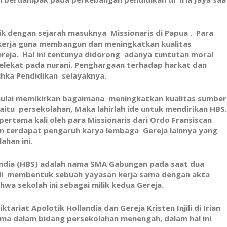
ik dengan sejarah masuknya Missionaris di Papua . Para
kerja guna membangun dan meningkatkan kualitas
reja. Hal ini tentunya didorong adanya tuntutan moral
 melekat pada nurani. Penghargaan terhadap harkat dan
hka Pendidikan selayaknya.
g mulai memikirkan bagaimana meningkatkan kualitas sumber
aitu persekolahan, Maka lahirlah ide untuk mendirikan HBS
pertama kali oleh para Missionaris dari Ordo Fransiscan
an terdapat pengaruh karya lembaga Gereja lainnya yang
ahan ini.
andia (HBS) adalah nama SMA Gabungan pada saat dua
njili membentuk sebuah yayasan kerja sama dengan akta
a sekolah ini sebagai milik kedua Gereja.
ariat Apolotik Hollandia dan Gereja Kristen Injili di Irian
ama dalam bidang persekolahan menengah, dalam hal ini