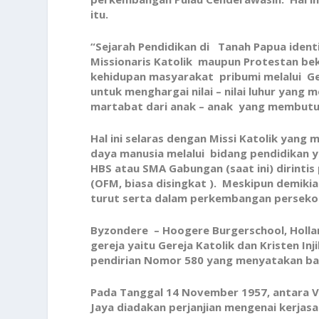
itu.
“Sejarah Pendidikan di Tanah Papua ident
Missionaris Katolik maupun Protestan be
kehidupan masyarakat pribumi melalui Ge
untuk menghargai nilai – nilai luhur yang
martabat dari anak – anak yang membutu
Hal ini selaras dengan Missi Katolik yan
daya manusia melalui bidang pendidikan y
HBS atau SMA Gabungan (saat ini) dirintis 
(OFM, biasa disingkat ). Meskipun demiki
turut serta dalam perkembangan persekol
Byzondere – Hoogere Burgerschool, Holl
gereja yaitu Gereja Katolik dan Kristen I
pendirian Nomor 580 yang menyatakan bahw
Pada Tanggal 14 November 1957, antara Vikt
Jaya diadakan perjanjian mengenai kerjas