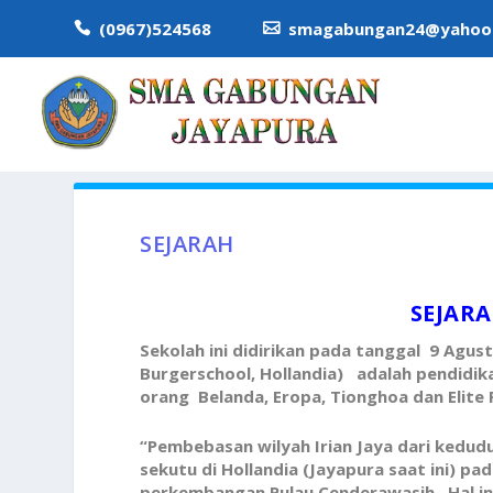
(0967)524568
smagabungan24@yahoo.


SEJARAH
SEJAR
Sekolah ini didirikan pada tanggal 9 Ag
Burgerschool, Hollandia) adalah pendid
orang Belanda, Eropa, Tionghoa dan Elite 
“Pembebasan wilyah Irian Jaya dari kedu
sekutu di Hollandia (Jayapura saat ini)
perkembangan Pulau Cenderawasih. Hal in