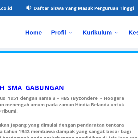
co.id
Daftar Siswa Yang Masuk Perguruan Tinggi

Home
Profil
Kurikulum
Ke
AH SMA GABUNGAN
ustus 1951 dengan nama B – HBS (Byzondere – Hoogere
ikan menengah umum pada zaman Hindia Belanda untuk
Pribumi.
dukan Jepang yang dimulai dengan pendaratan tentara
 pada tahun 1942 membawa dampak yang sangat besar bagi
i berdampak pada perkebangan pendidikan di Iria Jaya saa