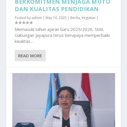
BERKOMITMEN MENJAGA MUTU
DAN KUALITAS PENDIDIKAN
Posted by
admin
|
May 10, 2025
|
Berita
,
Kegiatan
|
Memasuki tahun ajaran baru 2025/2026, SMA
Gabungan Jayapura terus berupaya memperbaiki
kwalitas...
READ MORE