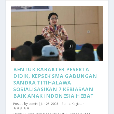
BENTUK KARAKTER PESERTA
DIDIK, KEPSEK SMA GABUNGAN
SANDRA TITIHALAWA
SOSIALISASIKAN 7 KEBIASAAN
BAIK ANAK INDONESIA HEBAT
Posted by
admin
|
Jan 25, 2025
|
Berita
,
Kegiatan
|