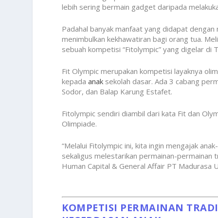
lebih sering bermain gadget daripada melakukan 
Padahal banyak manfaat yang didapat dengan mela
menimbulkan kekhawatiran bagi orang tua. Mel
sebuah kompetisi “Fitolympic” yang digelar d
Fit Olympic merupakan kompetisi layaknya oli
kepada
anak
sekolah dasar. Ada 3 cabang perm
Sodor, dan Balap Karung Estafet.
Fitolympic sendiri diambil dari kata Fit dan Ol
Olimpiade.
“Melalui Fitolympic ini, kita ingin mengajak an
sekaligus melestarikan permainan-permainan tr
Human Capital & General Affair PT Madurasa U
KOMPETISI PERMAINAN TRAD