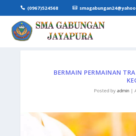
(0967)524568
smagabungan24@yahoo.


BERMAIN PERMAINAN TRA
KE
Posted by
admin
|