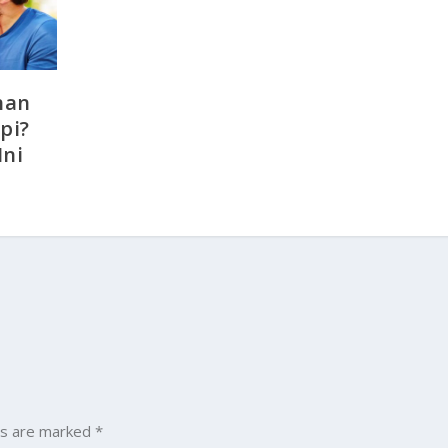
han
pi?
Ini
ds are marked
*