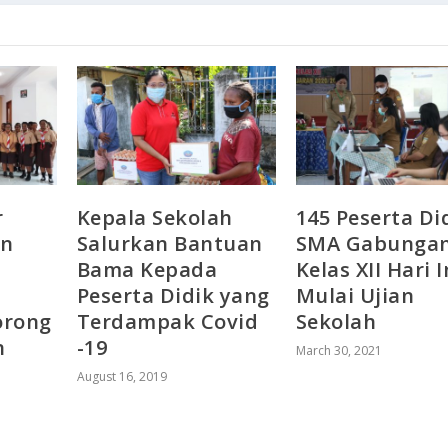
r
Kepala Sekolah
145 Peserta Di
an
Salurkan Bantuan
SMA Gabunga
Bama Kepada
Kelas XII Hari I
Peserta Didik yang
Mulai Ujian
orong
Terdampak Covid
Sekolah
n
-19
March 30, 2021
August 16, 2019