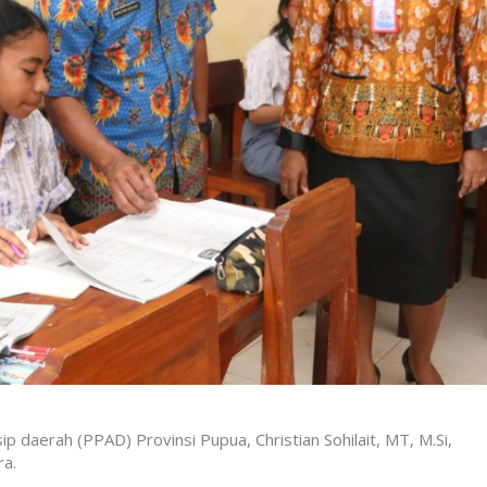
p daerah (PPAD) Provinsi Pupua, Christian Sohilait, MT, M.Si,
ra.