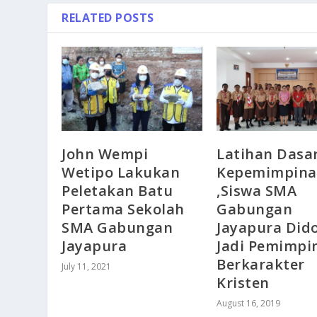
RELATED POSTS
John Wempi
Latihan Dasa
Wetipo Lakukan
Kepemimpin
Peletakan Batu
,Siswa SMA
Pertama Sekolah
Gabungan
SMA Gabungan
Jayapura Did
Jayapura
Jadi Pemimpi
Berkarakter
July 11, 2021
Kristen
August 16, 2019