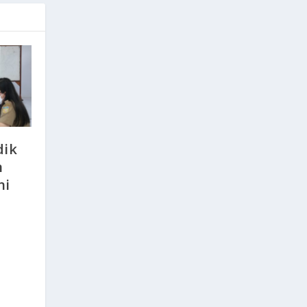
dik
n
ni