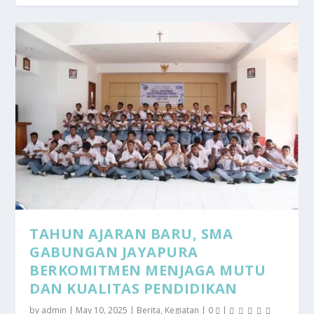
INGIN KEBUTUHAN ANAK
AJAK ANAK SUKA MATEMATIKA, INI
TERCUKUPI? SIMAK 4 CARA INI
4 TIPS UNTUK ORANGT...
TAHUN AJARAN BARU, SMA
GABUNGAN JAYAPURA
BERKOMITMEN MENJAGA MUTU
DAN KUALITAS PENDIDIKAN
by
admin
|
May 10, 2025
|
Berita
,
Kegiatan
|
0
|