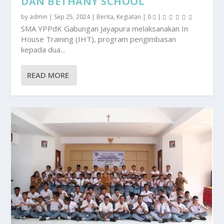
DAN BETHANY SCHOOL
by
admin
|
Sep 25, 2024
|
Berita
,
Kegiatan
|
0
|
SMA YPPdK Gabungan Jayapura melaksanakan In
House Training (IHT), program pengimbasan
kepada dua...
READ MORE