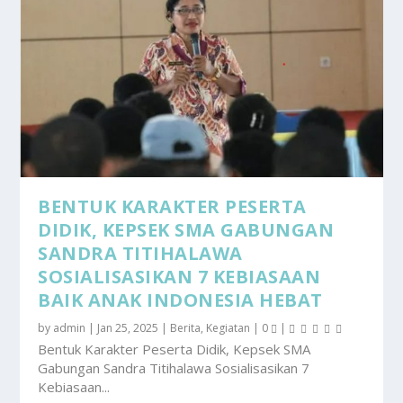
BENTUK KARAKTER PESERTA
DIDIK, KEPSEK SMA GABUNGAN
SANDRA TITIHALAWA
SOSIALISASIKAN 7 KEBIASAAN
BAIK ANAK INDONESIA HEBAT
by
admin
|
Jan 25, 2025
|
Berita
,
Kegiatan
|
0
|
Bentuk Karakter Peserta Didik, Kepsek SMA
Gabungan Sandra Titihalawa Sosialisasikan 7
Kebiasaan...