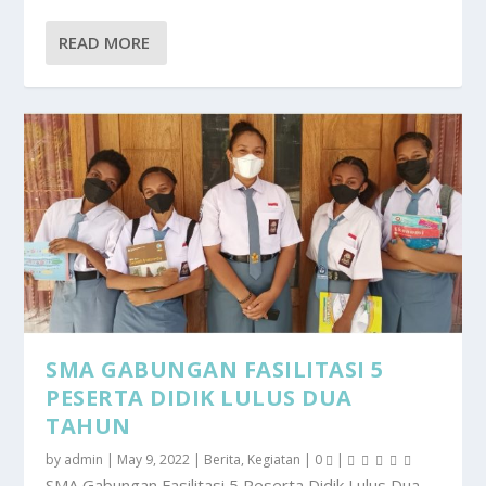
READ MORE
SMA GABUNGAN FASILITASI 5
PESERTA DIDIK LULUS DUA
TAHUN
by
admin
|
May 9, 2022
|
Berita
,
Kegiatan
|
0
|
SMA Gabungan Fasilitasi 5 Peserta Didik Lulus Dua