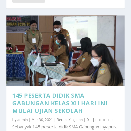
145 PESERTA DIDIK SMA
GABUNGAN KELAS XII HARI INI
MULAI UJIAN SEKOLAH
by
admin
|
Mar 30, 2021
|
Berita
,
Kegiatan
|
0
|
Sebanyak 145 peserta didik SMA Gabungan Jayapura